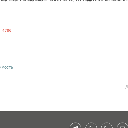
 4786
имость
Д