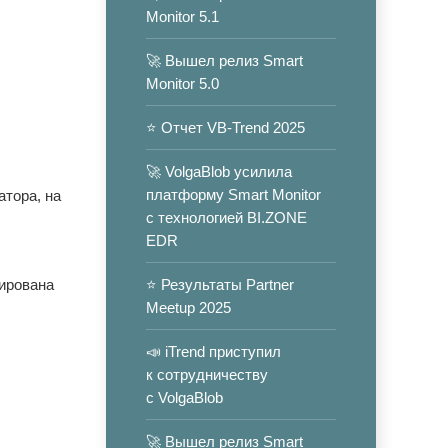
Monitor 5.1
🚀 Вышел релиз Smart
Monitor 5.0
⭐️ Отчет VB-Trend 2025
🚀 VolgaBlob усилила
платформу Smart Monitor
атора, на
с технологией BI.ZONE
EDR
рирована
⭐️ Результаты Partner
Meetup 2025
📣 iTrend приступил
к сотрудничеству
с VolgaBlob
🚀 Вышел релиз Smart