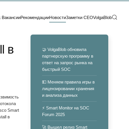
 Вакансии
Рекомендации
Новости
Заметки CEO
VolgaBlob
l в
🤝 VolgaBlob обновила
партнерскую программу в
ответ на запрос рынка на
быстрый SOC
💵 Меняем правила игры в
лицензировании хранения
и анализа данных
язвимость
отокола
⚡️ Smart Monitor на SOC
sco Smart
Forum 2025
stall в
🚀 Вышел релиз Smart