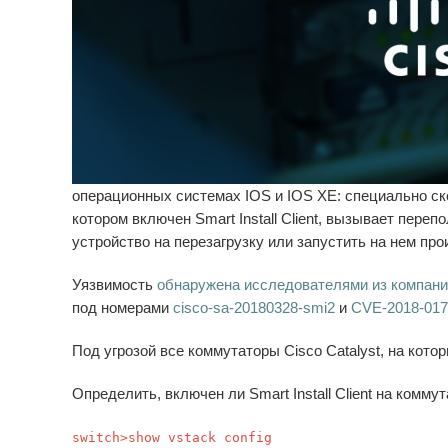
операционных системах IOS и IOS XE: специально ск
котором включен Smart Install Client, вызывает пер
устройство на перезагрузку или запустить на нем про
Уязвимость
обнаружена исследователями из компани
под номерами
cisco-sa-20180328-smi2
и
CVE-2018-017
Под угрозой все коммутаторы Cisco Catalyst, на которы
Определить, включен ли Smart Install Client на комму
switch>show vstack config