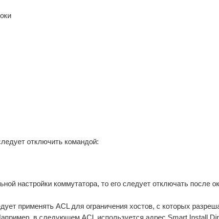
роки
о следует отключить командой:
льной настройки коммутатора, то его следует отключать после о
ледует применять ACL для ограничения хостов, с которых разреш
апример, в следующем ACL используется адрес Smart Install Dir