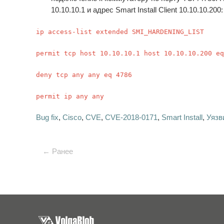
10.10.10.1 и адрес Smart Install Client 10.10.10.200:
ip access-list extended SMI_HARDENING_LIST
permit tcp host 10.10.10.1 host 10.10.10.200 eq
deny tcp any any eq 4786
permit ip any any
Bug fix
,
Cisco
,
CVE
,
CVE-2018-0171
,
Smart Install
,
Уязв
← Ранее