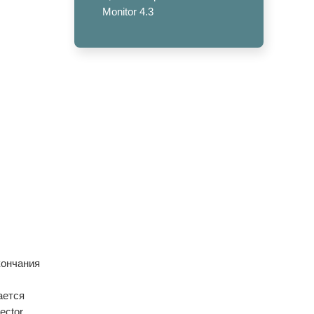
Monitor 4.3
кончания
ается
ector