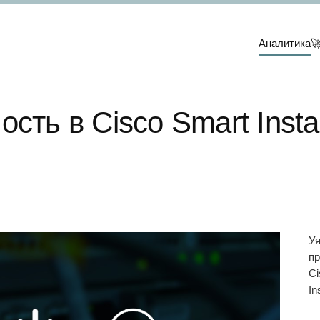
Аналитика

сть в Cisco Smart Instal
У
пр
Ci
In