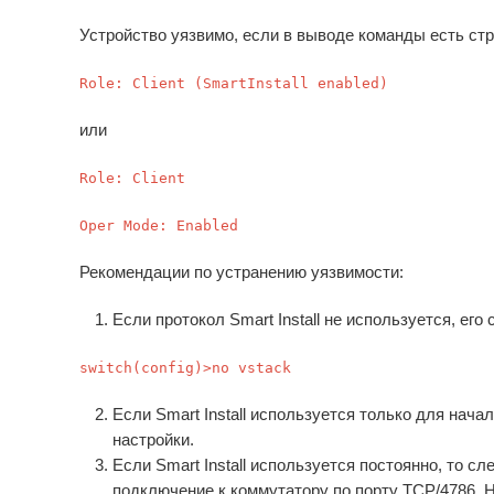
Устройство уязвимо, если в выводе команды есть ст
Role: Client (SmartInstall enabled)
или
Role: Client
Oper Mode: Enabled
Рекомендации по устранению уязвимости:
Если протокол Smart Install не используется, ег
switch(config)>
no vstack
Если Smart Install используется только для нача
настройки.
Если Smart Install используется постоянно, то с
подключение к коммутатору по порту TCP/4786. Н