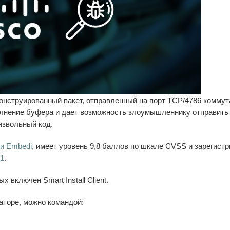
онструированный пакет, отправленный на порт TCP/4786 коммут
еполнение буфера и дает возможность злоумышленнику отправить
извольный код.
и Embedi
, имеет уровень 9,8 баллов по шкале CVSS и зарегист
1
.
х включен Smart Install Client.
таторе, можно командой: