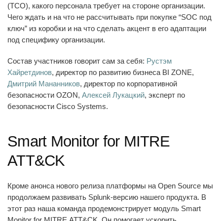
(TCO), какого персонала требует на стороне организации.
Чего ждать и на что не рассчитывать при покупке “SOC под
ключ” из коробки и на что сделать акцент в его адаптации
под специфику организации.
Состав участников
говорит сам за себя:
Рустэм
Хайретдинов
, директор по развитию бизнеса BI ZONE,
Дмитрий Мананников
, директор по корпоративной
безопасности OZON,
Алексей Лукацкий
, эксперт по
безопасности Cisco Systems.
Smart Monitor for MITRE
ATT&CK
Кроме анонса нового релиза платформы на Open Source мы
продолжаем развивать Splunk-версию нашего продукта. В
этот раз наша команда продемонстрирует модуль
Smart
Monitor for MITRE
ATT&CK
. Он помогает ускорить,