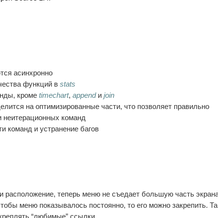
тся асинхронно
чества функций в
stats
анды, кроме
timechart
,
append
и
join
делится на оптимизированные части, что позволяет правильно
и неитерационных команд
и команд и устранение багов
 и расположение, теперь меню не съедает большую часть экран
 чтобы меню показывалось постоянно, то его можно закрепить. Т
акреплять “любимые” ссылки