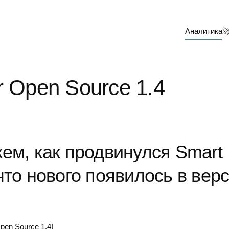
Аналитика

r Open Source 1.4
жем, как продвинулся Smart
что нового появилось в вер
pen Source 1.4!