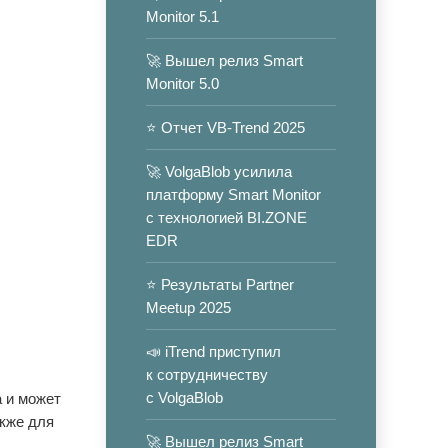
Monitor 5.1
🚀 Вышел релиз Smart
Monitor 5.0
⭐️ Отчет VB-Trend 2025
🚀 VolgaBlob усилила
платформу Smart Monitor
с технологией BI.ZONE
EDR
⭐️ Результаты Partner
Meetup 2025
📣 iTrend приступил
к сотрудничеству
с VolgaBlob
а и может
акже для
🚀 Вышел релиз Smart