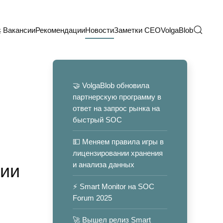
 Вакансии
Рекомендации
Новости
Заметки CEO
VolgaBlob
🤝 VolgaBlob обновила
партнерскую программу в
ответ на запрос рынка на
быстрый SOC
💵 Меняем правила игры в
лицензировании хранения
и анализа данных
сии
⚡️ Smart Monitor на SOC
Forum 2025
🚀 Вышел релиз Smart