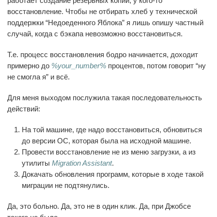
работает создание резервных копий, у кого-то
восстановление. Чтобы не отбирать хлеб у технической
поддержки “Недоеденного Яблока” я лишь опишу частный
случай, когда с бэкапа невозможно восстановиться.
Т.е. процесс восстановления бодро начинается, доходит
примерно до
%your_number%
процентов, потом говорит “ну
не смогла я” и всё.
Для меня выходом послужила такая последовательность
действий:
На той машине, где надо восстановиться, обновиться
до версии ОС, которая была на исходной машине.
Провести восстановление не из меню загрузки, а из
утилиты
Migration Assistant
.
Докачать обновления программ, которые в ходе такой
миграции не подтянулись.
Да, это больно. Да, это не в один клик. Да, при Джобсе