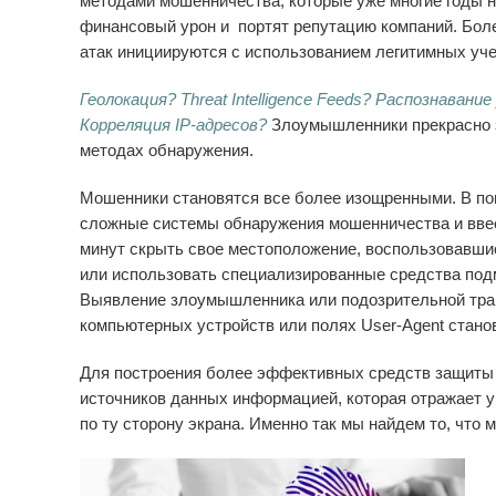
методами мошенничества, которые уже многие годы 
финансовый урон и портят репутацию компаний. Бо
атак инициируются с использованием легитимных уч
Геолокация? Threat Intelligence Feeds? Распознаван
Корреляция IP-адресов?
Злоумышленники прекрасно з
методах обнаружения.
Мошенники становятся все более изощренными. В по
сложные системы обнаружения мошенничества и ввест
минут скрыть свое местоположение, воспользовавш
или использовать специализированные средства по
Выявление злоумышленника или подозрительной тран
компьютерных устройств или полях User-Agent стано
Для построения более эффективных средств защиты
источников данных информацией, которая отражает 
по ту сторону экрана. Именно так мы найдем то, что 