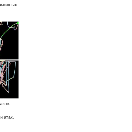
озможных
азов.
и атак,