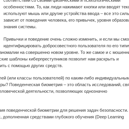
соответствии со своими физическими и психологическими
особенностями. То, как люди нажимают кнопки или вводят текс
используют мышь или другие устройства ввода – все это сил
зависит от поведения человека, его привычек, уровня образов
знания системы.
Привычки и поведение очень сложно изменить, и если мы см
идентифицировать добросовестного пользователя по его тип
номалии на совершенно новом уровне. То же самое и с мошенн
ские шаблоны киберпреступников позволит нам раскрыть и
ить с помощью других средств.
лей (или классы пользователей) по каким-либо индивидуальны
ры? Поведенческая биометрия – это область исследований, свя
еловеческой деятельности, позволяющих однозначно
ния поведенческой биометрии для решения задач безопасности.
, дополненная средствами глубокого обучения (Deep Learning