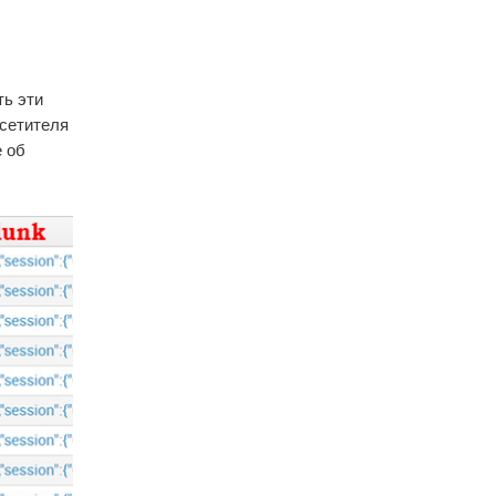
ть эти
осетителя
е об