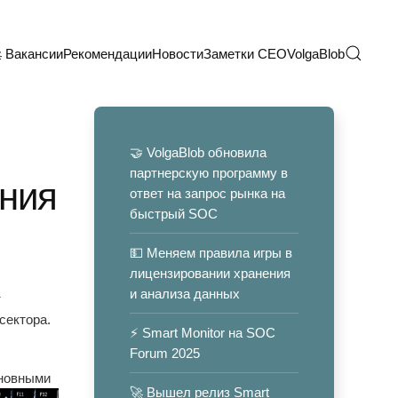
 Вакансии
Рекомендации
Новости
Заметки CEO
VolgaBlob
🤝 VolgaBlob обновила
партнерскую программу в
ния
ответ на запрос рынка на
быстрый SOC
💵 Меняем правила игры в
лицензировании хранения
и анализа данных
т
сектора.
⚡️ Smart Monitor на SOC
Forum 2025
сновными
🚀 Вышел релиз Smart