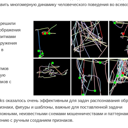
тавить многомерную динамику человеческого поведения во всев
 решили
зображения
ритмами
аружения
 в
итмов
ную
аков
с
orks оказалось очень эффективным для задач распознавания обр
изнаки, фигуры и шаблоны, важные для поставленной задачи
сложными, неизвестными схемами мошенничествами и паттернам
ению с ручным созданием признаков.