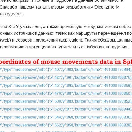
 легко направить точные и подробные данные об активности
 Спасибо нашему талантливому разработчику Oleg Izmerly –
это сделать.
ты X и Y указателя, а также временную метку, мы можем собра
ионных источников данных, таких как маршруты перемещения п
(web) и сервера приложений (application). Таким образом, данны
 информацию о потенциально уникальных шаблонах поведения.