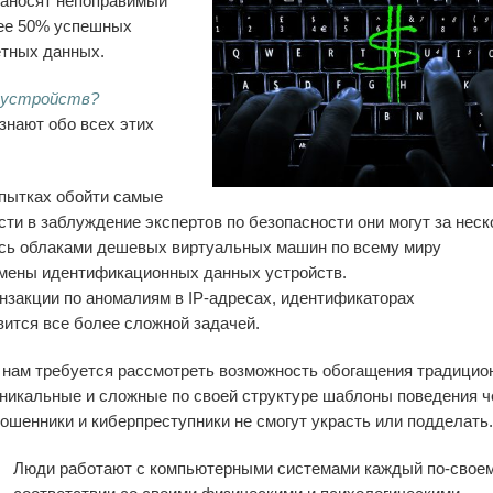
наносят непоправимый
лее 50% успешных
етных данных.
ие устройств?
нают обо всех этих
пытках обойти самые
и в заблуждение экспертов по безопасности они могут за неск
ись облаками дешевых виртуальных машин по всему миру
дмены идентификационных данных устройств.
закции по аномалиям в IP-адресах, идентификаторах
вится все более сложной задачей.
 нам требуется рассмотреть возможность обогащения традицио
уникальные и сложные по своей структуре шаблоны поведения 
мошенники и киберпреступники не смогут украсть или подделать.
Люди работают с компьютерными системами каждый по-своем