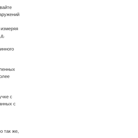
вайте
наружений
 измеряя
 д.
инного
сленных
более
учке с
анных с
 так же,