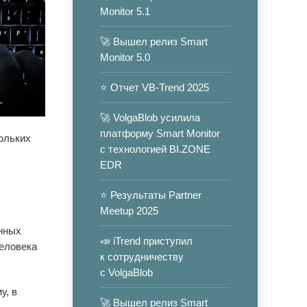
Monitor 5.1
🚀 Вышел релиз Smart
Monitor 5.0
⭐️ Отчет VB-Trend 2025
🚀 VolgaBlob усилила
платформу Smart Monitor
ольких
с технологией BI.ZONE
EDR
⭐️ Результаты Partner
Meetup 2025
нных
📣 iTrend приступил
человека
к сотрудничеству
с VolgaBlob
у, в
🚀 Вышел релиз Smart