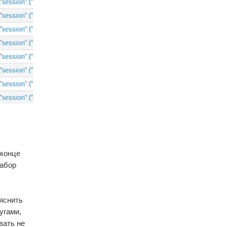
 конце
набор
ыяснить
угами,
вать не