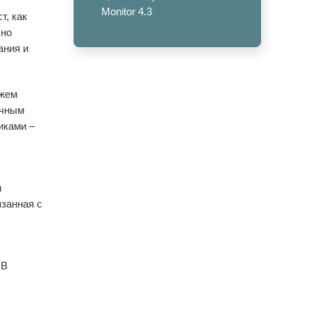
Monitor 4.3
т, как
ьно
ания и
ожем
ичным
иками –
м
занная с
 В