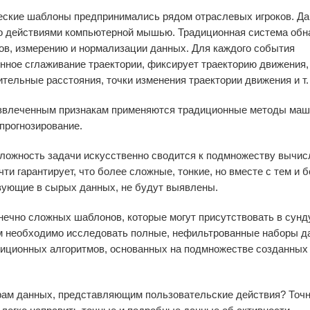
еские шаблоны предпринимались рядом отраслевых игроков. Да
го действиями компьютерной мышью. Традиционная система об
ов, измерению и нормализации данных. Для каждого события
нное сглаживание траектории, фиксирует траекторию движения,
сительные расстояния, точки изменения траектории движения и т.
извлеченным признакам применяются традиционные методы маш
прогнозирование.
 сложность задачи искусственно сводится к подмножеству вычи
ти гарантирует, что более сложные, тонкие, но вместе с тем и 
вующие в сырых данных, не будут выявлены.
нечно сложных шаблонов, которые могут присутствовать в сунд
м необходимо исследовать полные, нефильтрованные наборы д
диционных алгоритмов, основанных на подмножестве созданных
рам данных, представляющим пользовательские действия? Точно