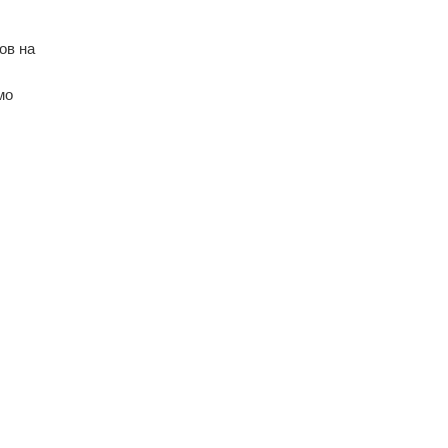
ов на
мо