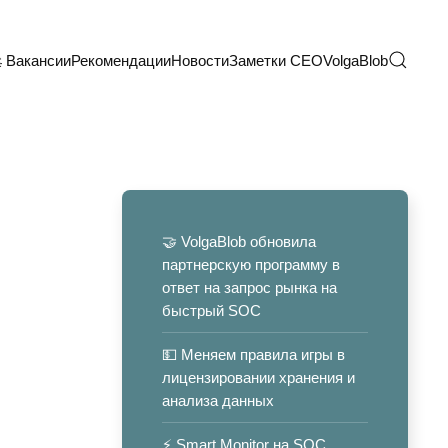
 Вакансии
Рекомендации
Новости
Заметки CEO
VolgaBlob
🤝 VolgaBlob обновила
партнерскую программу в
ответ на запрос рынка на
быстрый SOC
💵 Меняем правила игры в
лицензировании хранения и
анализа данных
⚡️ Smart Monitor на SOC