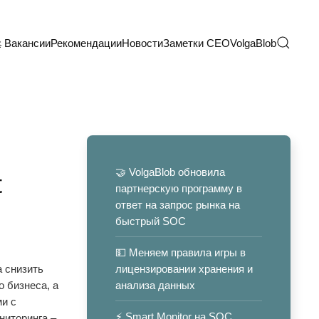
 Вакансии
Рекомендации
Новости
Заметки CEO
VolgaBlob
🤝 VolgaBlob обновила
t
партнерскую программу в
ответ на запрос рынка на
быстрый SOC
💵 Меняем правила игры в
а снизить
лицензировании хранения и
о бизнеса, а
анализа данных
ми с
⚡️ Smart Monitor на SOC
иторинга –