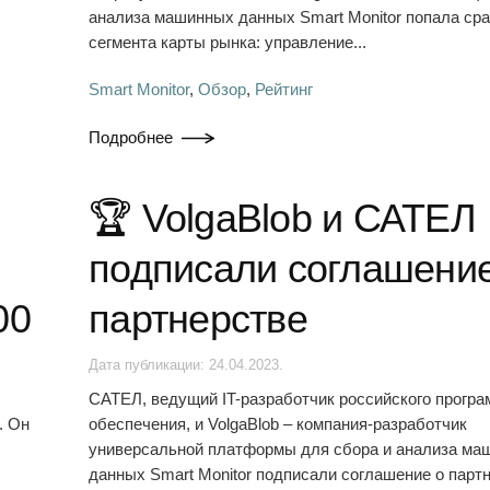
анализа машинных данных Smart Monitor попала сра
сегмента карты рынка: управление...
Smart Monitor
,
Обзор
,
Рейтинг
Подробнее
🏆 VolgaBlob и САТЕЛ
подписали соглашение
00
партнерстве
Дата публикации:
24.04.2023
.
САТЕЛ, ведущий IT-разработчик российского програ
. Он
обеспечения, и VolgaBlob – компания-разработчик
универсальной платформы для сбора и анализа ма
данных Smart Monitor подписали соглашение о партн