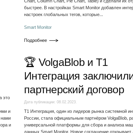
Chart, Column Chart, Pie Chart, Table) и сделали их о
быстрее. В настройках Smart Monitor добавлен инт
настроек глобальных тегов, которые...
Smart Monitor
Подробнее
🏆 VolgaBlob и Т1
Интеграция заключил
партнерский договор
а это
Дата публикации:
08.02.2023
.
ими и
Т1 Интеграция, один из лидеров рынка системной ин
 нами
России, стала официальным партнёром VolgaBlob, р
ора и
универсальной платформы для сбора и анализа ма
данных Smart Monitor. Новое соглашение открывает