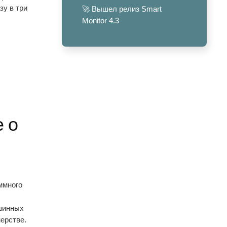
зу в три
🚀 Вышел релиз Smart
Monitor 4.3
 о
ммного
шинных
ерстве.