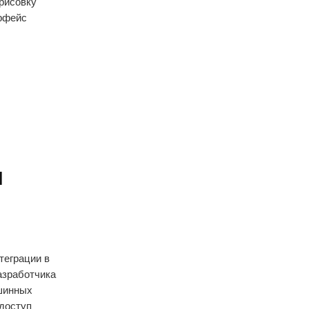
трисовку
ерфейс
и
теграции в
азработчика
шинных
 доступ