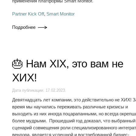
применения платформы Smart Monitor.
Partner Kick Off
,
Smart Monitor
Подробнее
🎂 Нам XIX, это вам не
ХИХ!
Дата публикации:
17.02.2023
.
Девятнадцать лет компании, это действительно не ХИХ! З
время мы научились переживать различные кризисы и
выходить из них иногда поцарапанными, но всегда окрепш
более мудрыми. Прошедший год доказал, что выбранный
сценарий совмещения роли специализированного интеграт
вендора, является успешной и востребованной бизнес-