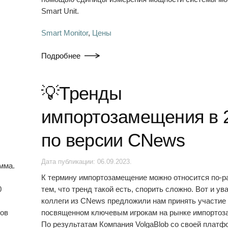
Smart Unit.
Smart Monitor
,
Цены
Подробнее
💡Тренды
импортозамещения в 
по версии CNews
s
Дата публикации:
06.09.2023
.
мма.
К термину импортозамещение можно относится по-ра
0
тем, что тренд такой есть, спорить сложно. Вот и у
коллеги из CNews предложили нам принять участие 
ров
посвященном ключевым игрокам на рынке импортоз
По результатам Компания VolgaBlob со своей платф