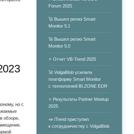
Forum 2025
🚀 Вышел релиз Smart
Monitor 5.1
🚀 Вышел релиз Smart
Monitor 5.0
⭐️ Отчет VB-Trend 2025
2023
🚀 VolgaBlob усилила
платформу Smart Monitor
с технологией BI.ZONE EDR
⭐️ Результаты Partner Meetup
зному, но с
2025
важаемые
в обзоре,
📣 iTrend приступил
амещения.
к сотрудничеству с VolgaBlob
ормой