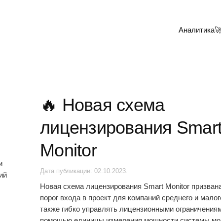
Аналитика

🔥 Новая схема
лицензирования Smar
Monitor
и
Дата публикации:
02.10.2023
.
ий
Новая схема лицензирования Smart Monitor призван
порог входа в проект для компаний среднего и малог
также гибко управлять лицензионными ограничения
помощью единицы измерения мощности системы мон