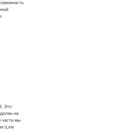
возможность
нной
я
3. Это
сделан на
й части мы
я (Line